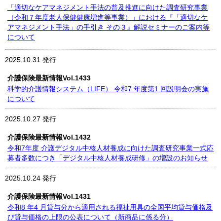
「適切なケアマネジメント手法の普及推進に向けた調査研究事業
（令和７年度老人保健健康増進等事業）」における『「適切なケ
アマネジメント手法」の手引き その３』解説セミナーのご案内等
について
2025.10.31 発行
介護保険最新情報Vol.1433
科学的介護情報システム（LIFE） 令和7 年度第1 回説明会の実施
について
2025.10.27 発行
介護保険最新情報Vol.1432
令和7年度 介護デジタル中核人材養成に向けた調査研究事業一式応
募者多数につき「デジタル中核人材養成研修」の増設のお知らせ
2025.10.24 発行
介護保険最新情報Vol.1431
令和8 年4 月貸与分から適用される福祉用具の全国平均貸与価格及
び貸与価格の上限の公表について（新商品に係る分）